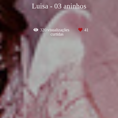
Luisa - 03 aninhos
320
visualizações
41
curtidas