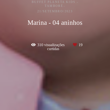
BUFFET PLANETA KIDS -
TAMBORÉ
21/SETEMBRO/2023
Marina - 04 aninhos
310
visualizações
19
curtidas