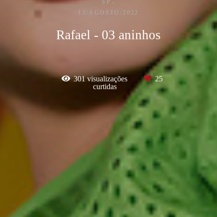
SP
13/AGOSTO/2022
Rafael - 03 aninhos
301
visualizações
25
curtidas