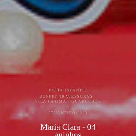
FESTA INFANTIL
BUFFET TRAVESSURAS -
VILA FÁTIMA - GUARULHOS
07/JANEIRO/2023
Maria Clara - 04
aninhos