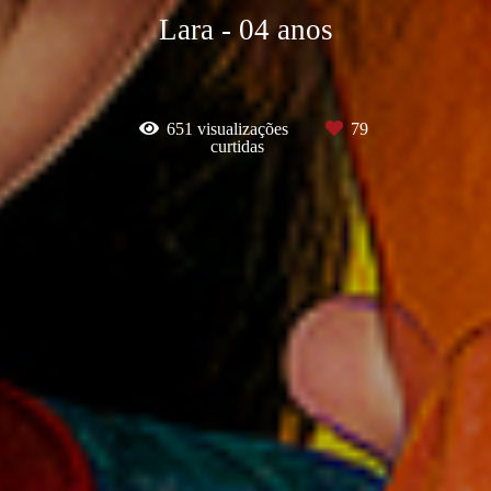
Lara - 04 anos
651
visualizações
79
curtidas