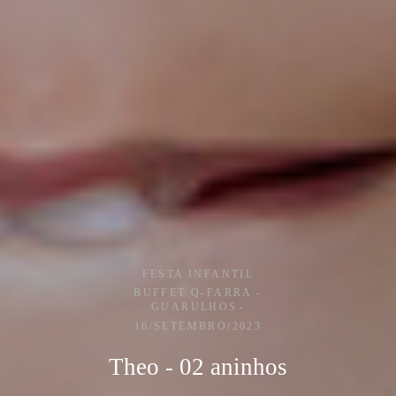
FESTA INFANTIL
BUFFET Q-FARRA -
GUARULHOS
16/SETEMBRO/2023
Theo - 02 aninhos