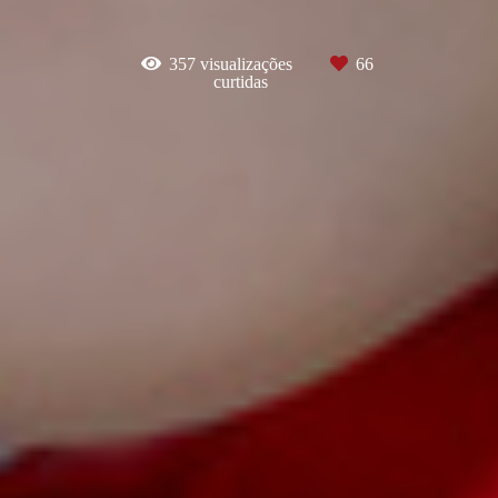
357
visualizações
66
curtidas